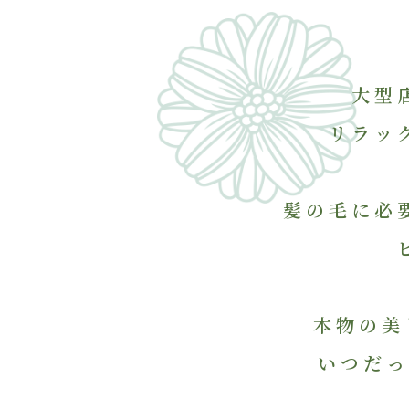
大型
リラッ
髪の毛に必
本物の美
いつだっ