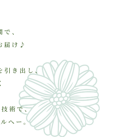
間で、
お届け♪
を引き出し、
く
ト技術で、
イルへー。